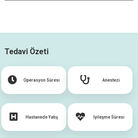
Tedavi Özeti
Operasyon Süresi
Anestezi
Hastanede Yatış
İyileşme Süresi