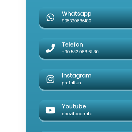
Whatsapp
905320686180
Telefon
+90 532 068 61 80
Instagram
profaltun
Youtube
obezitecerrahi