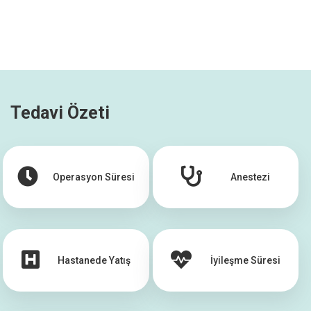
Tedavi Özeti
Operasyon Süresi
Anestezi
Hastanede Yatış
İyileşme Süresi