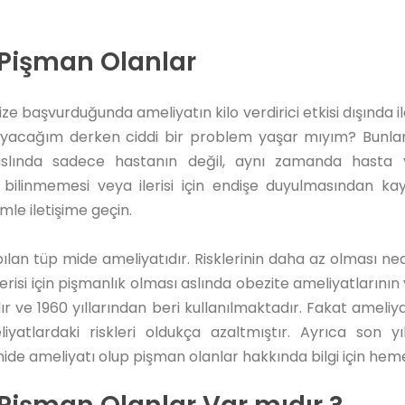
 Pişman Olanlar
e başvurduğunda ameliyatın kilo verdirici etkisi dışında ile
layacağım derken ciddi bir problem yaşar mıyım? Bunla
lında sadece hastanın değil, aynı zamanda hasta yak
 bilinmemesi veya ilerisi için endişe duyulmasından k
mle iletişime geçin.
ılan tüp mide ameliyatıdır. Risklerinin daha az olması ne
lerisi için pişmanlık olması aslında obezite ameliyatlarını
ır ve 1960 yıllarından beri kullanılmaktadır. Fakat ameli
iyatlardaki riskleri oldukça azaltmıştır. Ayrıca son 
mide ameliyatı olup pişman olanlar hakkında bilgi için heme