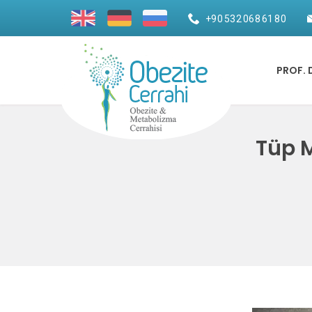
+90 532 068 61 80
PROF. 
Tüp M