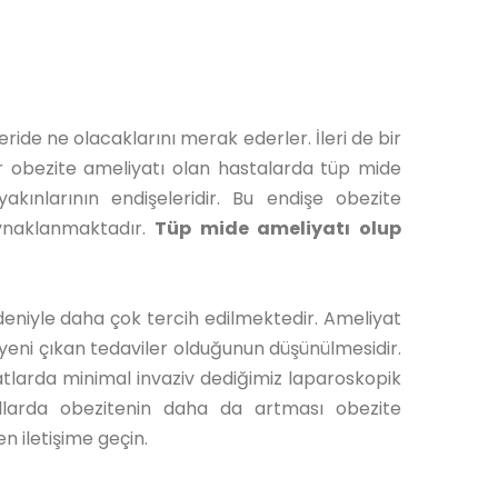
ride ne olacaklarını merak ederler. İleri de bir
r obezite ameliyatı olan hastalarda tüp mide
ınlarının endişeleridir. Bu endişe obezite
aynaklanmaktadır.
Tüp mide ameliyatı olup
deniyle daha çok tercih edilmektedir. Ameliyat
n yeni çıkan tedaviler olduğunun düşünülmesidir.
yatlarda minimal invaziv dediğimiz laparoskopik
yıllarda obezitenin daha da artması obezite
n iletişime geçin.