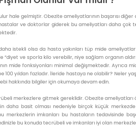
Pişman Olanlar Var mıdır ?
ur hale gelmiştir. Obezite ameliyatlarının başarısı diğer 
stalar ve doktorlar giderek bu ameliyatları daha çok t
ektedir.
aha istekli olsa da hasta yakınları tüp mide ameliyatla
“diyet ve sporla kilo verebilir, niye sağlam organın aldı
nın mide fonksiyonları minimal değişmektedir. Ayrıca mide 
übe 100 yıldan fazladır. İleride hastaya ne olabilir? Neler 
ebi hakkında bilgiler için okumaya devam edin.
rübeli merkezlere gitmek gereklidir. Obezite ameliyatları ö
in daha basit olması nedeniyle birçok küçük merkezde 
bu merkezlerin imkanları bu hastaların tedavisinde başa
izle bu konuda tecrübeli ve imkanları iyi olan merkezleri