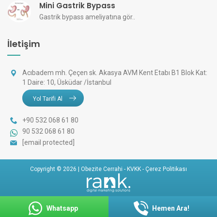
Mini Gastrik Bypass
Gastrik bypass ameliyatına gör..
İletişim
Acıbadem mh. Çeçen sk. Akasya AVM Kent Etabı B1 Blok Kat:
1 Daire: 10, Üsküdar /İstanbul
Yol Tarifi Al
+90 532 068 61 80
90 532 068 61 80
[email protected]
Copyright © 2026 | Obezite Cerrahi -
KVKK
-
Çerez Politikası
Whatsapp
Hemen Ara!